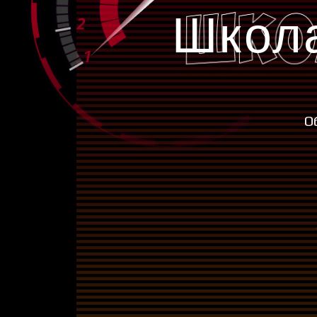
Школ
О